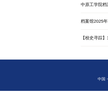
中原工学院档
档案馆202
【校史寻踪】
中国・